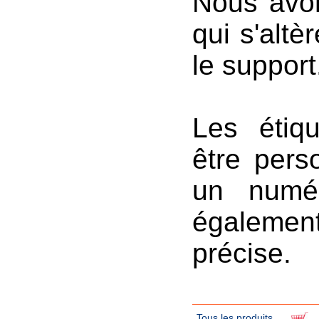
Nous avon
qui s'altè
le support
Les étiq
être pers
un numér
égaleme
précise.
Tous les produits