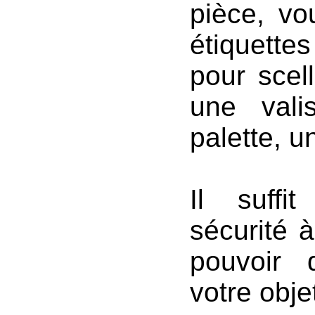
pièce, vo
étiquette
pour scel
une vali
palette, un
Il suffi
sécurité 
pouvoir 
votre obje