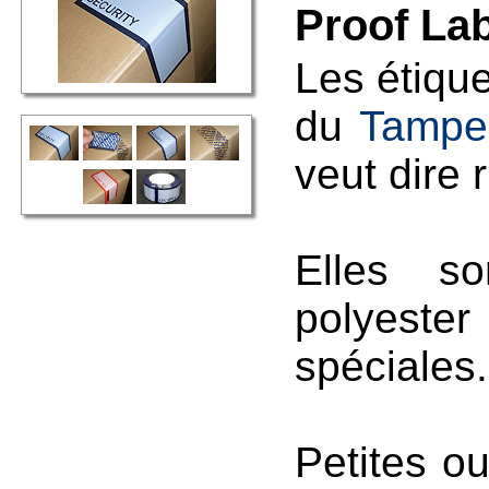
Proof La
Les étique
du
Tampe
veut dire 
Elles s
polyeste
spéciales.
Petites o