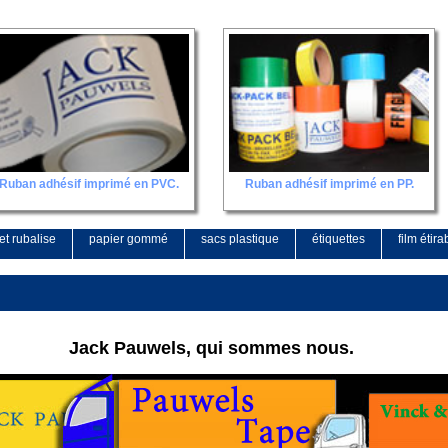
Ruban adhésif imprimé en PVC.
Ruban adhésif imprimé en PP.
et rubalise
papier gommé
sacs plastique
étiquettes
film étira
Jack Pauwels, qui sommes nous.