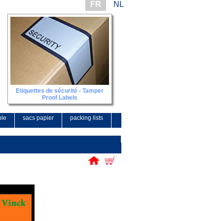
FR
NL
Etiquettes de sécurité - Tamper
Proof Labels
ble
sacs papier
packing lists
contact