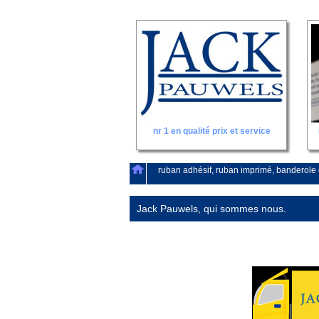
nr 1 en qualité prix et service
ruban adhésif, ruban imprimé, banderole 
Jack Pauwels, qui sommes nous.